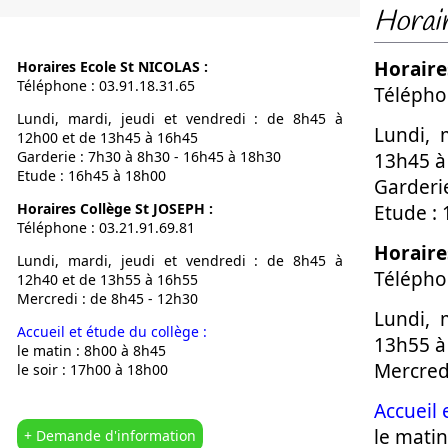
Horair
Notre Proje
Calendrier
Horaire
Horaires Ecole St NICOLAS :
L’OGEC
Téléphone : 03.91.18.31.65
Télépho
L’APEL
Lundi, mardi, jeudi et vendredi : de 8h45 à
Nous situer
Lundi, 
12h00 et de 13h45 à 16h45
Garderie : 7h30 à 8h30 - 16h45 à 18h30
13h45 à
Etude : 16h45 à 18h00
Garderi
Horaires Collège St JOSEPH :
Etude :
Téléphone : 03.21.91.69.81
Horaire
Lundi, mardi, jeudi et vendredi : de 8h45 à
Télépho
12h40 et de 13h55 à 16h55
Mercredi : de 8h45 - 12h30
Lundi, 
Accueil et étude du collège :
13h55 à
le matin : 8h00 à 8h45
Mercred
le soir : 17h00 à 18h00
Accueil 
le matin
+ Demande d'information