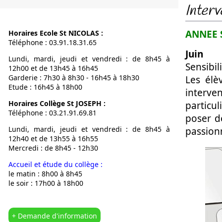
Interv
Notre Proje
Calendrier
ANNEE 
Horaires Ecole St NICOLAS :
L’OGEC
Téléphone : 03.91.18.31.65
L’APEL
Juin
Lundi, mardi, jeudi et vendredi : de 8h45 à
Nous situer
Sensibil
12h00 et de 13h45 à 16h45
Garderie : 7h30 à 8h30 - 16h45 à 18h30
Les élè
Etude : 16h45 à 18h00
interven
Horaires Collège St JOSEPH :
particu
Téléphone : 03.21.91.69.81
poser d
Lundi, mardi, jeudi et vendredi : de 8h45 à
passion
12h40 et de 13h55 à 16h55
Mercredi : de 8h45 - 12h30
Accueil et étude du collège :
le matin : 8h00 à 8h45
le soir : 17h00 à 18h00
+ Demande d'information