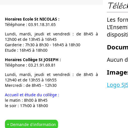
Téléc
Notre Proje
Calendrier
Les for
Horaires Ecole St NICOLAS :
L’OGEC
Téléphone : 03.91.18.31.65
L’Ensem
L’APEL
disposit
Lundi, mardi, jeudi et vendredi : de 8h45 à
Nous situer
12h00 et de 13h45 à 16h45
Garderie : 7h30 à 8h30 - 16h45 à 18h30
Docum
Etude : 16h45 à 18h00
Aucun d
Horaires Collège St JOSEPH :
Téléphone : 03.21.91.69.81
Image
Lundi, mardi, jeudi et vendredi : de 8h45 à
12h40 et de 13h55 à 16h55
Logo SJ
Mercredi : de 8h45 - 12h30
Accueil et étude du collège :
le matin : 8h00 à 8h45
le soir : 17h00 à 18h00
+ Demande d'information