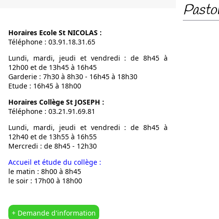
Pasto
Notre Proje
Calendrier
Horaires Ecole St NICOLAS :
L’OGEC
Téléphone : 03.91.18.31.65
L’APEL
Lundi, mardi, jeudi et vendredi : de 8h45 à
Nous situer
12h00 et de 13h45 à 16h45
Garderie : 7h30 à 8h30 - 16h45 à 18h30
Etude : 16h45 à 18h00
Horaires Collège St JOSEPH :
Téléphone : 03.21.91.69.81
Lundi, mardi, jeudi et vendredi : de 8h45 à
12h40 et de 13h55 à 16h55
Mercredi : de 8h45 - 12h30
Accueil et étude du collège :
le matin : 8h00 à 8h45
le soir : 17h00 à 18h00
+ Demande d'information